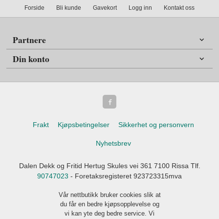
Forside
Bli kunde
Gavekort
Logg inn
Kontakt oss
Partnere
Din konto
Frakt
Kjøpsbetingelser
Sikkerhet og personvern
Nyhetsbrev
Dalen Dekk og Fritid Hertug Skules vei 361 7100 Rissa Tlf.
90747023
- Foretaksregisteret 923723315mva
Vår nettbutikk bruker cookies slik at
du får en bedre kjøpsopplevelse og
vi kan yte deg bedre service. Vi