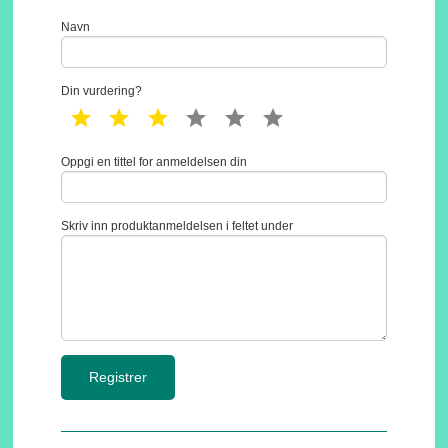
Navn
Din vurdering?
1 star
2 star
3 star
4 star
5 star
6 star
Oppgi en tittel for anmeldelsen din
Skriv inn produktanmeldelsen i feltet under