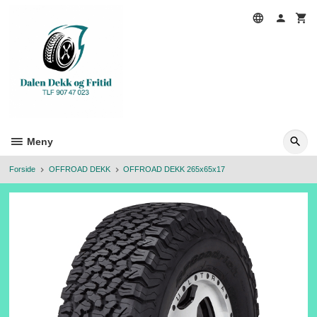
Gå
til
innholdet
Meny
Forside
OFFROAD DEKK
OFFROAD DEKK 265x65x17