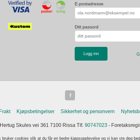
E-postadresse
Ditt passord
G
Frakt
Kjøpsbetingelser
Sikkerhet og personvern
Nyhetsb
 Hertug Skules vei 361 7100 Rissa Tlf.
90747023
- Foretaksreg
k bruker cookies slik at du får en bedre kjøpsopplevelse og vi kan yte deg bed