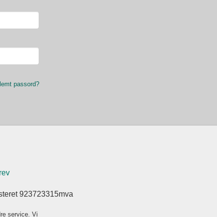
lemt passord?
rev
isteret 923723315mva
re service. Vi