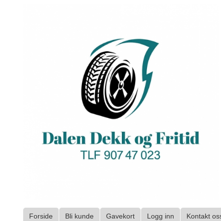
Gå
til
innholdet
Forside
Bli kunde
Gavekort
Logg inn
Kontakt os