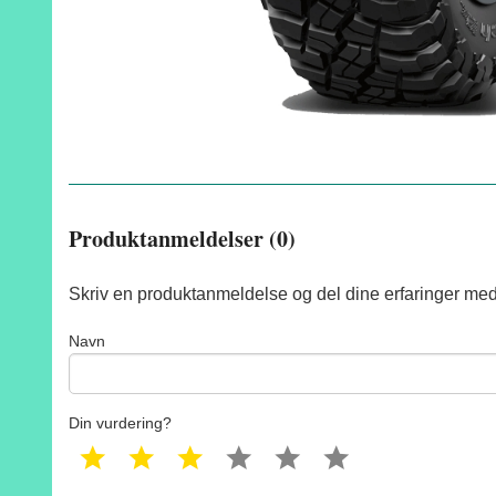
Produktanmeldelser (0)
Skriv en produktanmeldelse og del dine erfaringer med
Navn
Din vurdering?
1 star
2 star
3 star
4 star
5 star
6 star