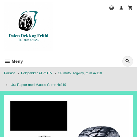
Gå
til
innholdet
Meny
Forside
Felgpakker ATV/UTV
CF moto, segway, m.m 4x110
Ura Raptor med Maxxis Ceros 4x110