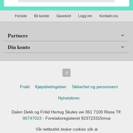
Forside
Bli kunde
Gavekort
Logg inn
Kontakt oss
Partnere
Din konto
Frakt
Kjøpsbetingelser
Sikkerhet og personvern
Nyhetsbrev
Dalen Dekk og Fritid Hertug Skules vei 361 7100 Rissa Tlf.
90747023
- Foretaksregisteret 923723315mva
Vår nettbutikk bruker cookies slik at