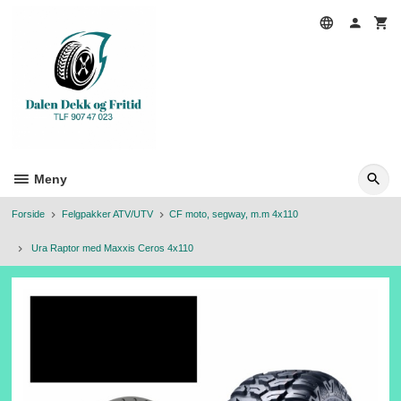
Gå
til
innholdet
Meny
Forside
Felgpakker ATV/UTV
CF moto, segway, m.m 4x110
Ura Raptor med Maxxis Ceros 4x110