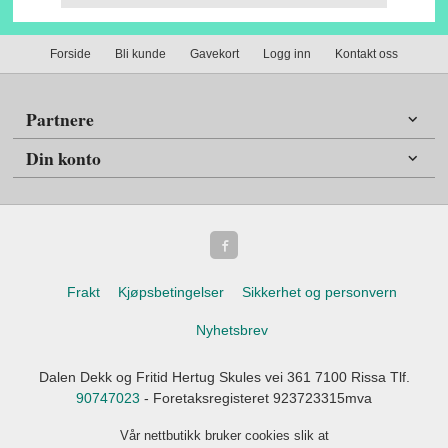
Forside
Bli kunde
Gavekort
Logg inn
Kontakt oss
Partnere
Din konto
Frakt
Kjøpsbetingelser
Sikkerhet og personvern
Nyhetsbrev
Dalen Dekk og Fritid Hertug Skules vei 361 7100 Rissa Tlf.
90747023
- Foretaksregisteret 923723315mva
Vår nettbutikk bruker cookies slik at