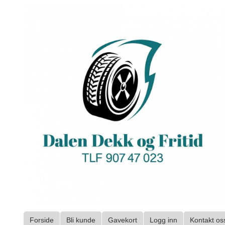
Gå
til
innholdet
Forside
Bli kunde
Gavekort
Logg inn
Kontakt os