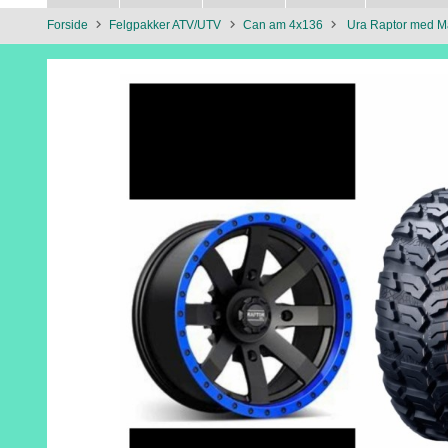
Forside
Felgpakker ATV/UTV
Can am 4x136
Ura Raptor med M