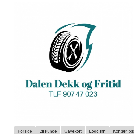
Gå
til
innholdet
Forside
Bli kunde
Gavekort
Logg inn
Kontakt os