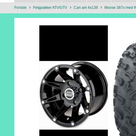
Forside
Felgpakker ATV/UTV
Can am 4x136
Moose 387x med 