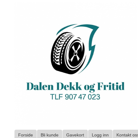
Gå
til
innholdet
Forside
Bli kunde
Gavekort
Logg inn
Kontakt os