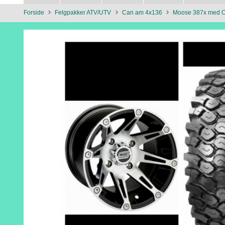
Forside
Felgpakker ATV/UTV
Can am 4x136
Moose 387x med O