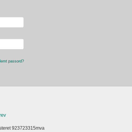
lemt passord?
rev
isteret 923723315mva