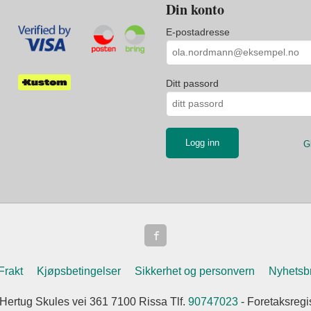
Din konto
E-postadresse
Ditt passord
G
Frakt
Kjøpsbetingelser
Sikkerhet og personvern
Nyhetsb
 Hertug Skules vei 361 7100 Rissa Tlf.
90747023
- Foretaksreg