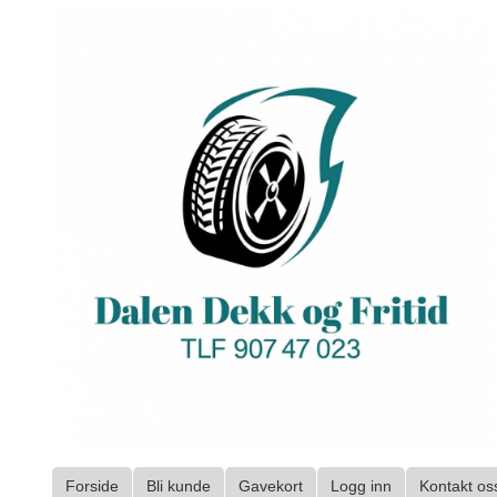
Gå
til
innholdet
Forside
Bli kunde
Gavekort
Logg inn
Kontakt os