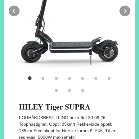
Prev
Ne
HILEY Tiger SUPRA
FORHÅNDSBESTILLING bekreftet 30.06.26
Topphastighet: Opptil 85km/t Rekkevidde opptil:
135km Som skapt for Norske forhold! IPX6, Tåler
regnvær! 5000W makseffekt!