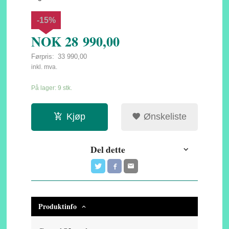
-15%
NOK
28 990,00
Førpris:
33 990,00
Rabatt
inkl. mva.
På lager: 9 stk.
Kjøp
Ønskeliste
Del dette
Produktinfo