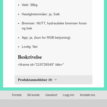
Vekt: 38kg
Hastighetsnivåer: ja, 5stk
Bremser: NUTT, hydrauliske bremser foran
og bak
App: ja, (kun for RGB belysning)
Lovlig: Nei
Beskrivelse
<iframe id="219726545" title="
Produktanmeldelser (0)
Forside
Bli kunde
Gavekort
Logg inn
Kontakt oss