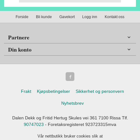
Forside
Bli kunde
Gavekort
Logg inn
Kontakt oss
Partnere
Din konto
Frakt
Kjøpsbetingelser
Sikkerhet og personvern
Nyhetsbrev
Dalen Dekk og Fritid Hertug Skules vei 361 7100 Rissa Tlf.
90747023
- Foretaksregisteret 923723315mva
Vår nettbutikk bruker cookies slik at