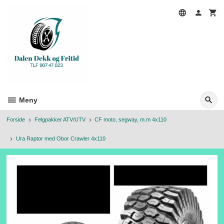
Gå
til
innholdet
Meny
Forside
Felgpakker ATV/UTV
CF moto, segway, m.m 4x110
Ura Raptor med Obor Crawler 4x110