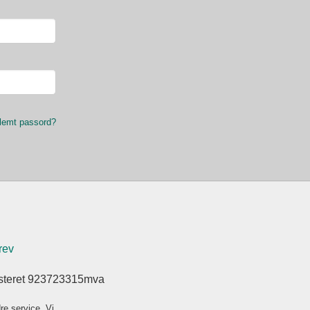
lemt passord?
rev
isteret 923723315mva
re service. Vi