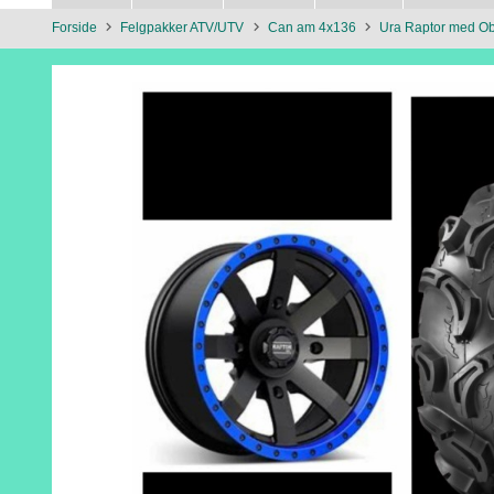
Forside
Felgpakker ATV/UTV
Can am 4x136
Ura Raptor med Ob