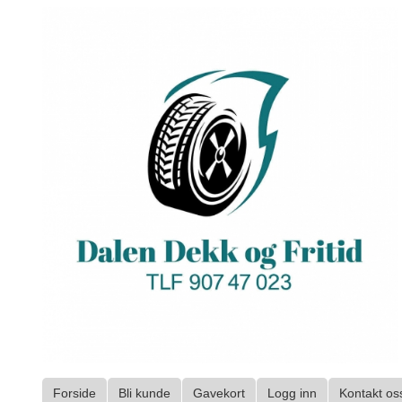
Gå
til
innholdet
Forside
Bli kunde
Gavekort
Logg inn
Kontakt os