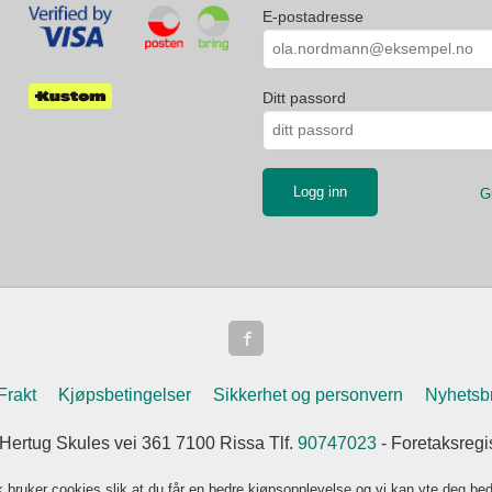
E-postadresse
Ditt passord
G
Frakt
Kjøpsbetingelser
Sikkerhet og personvern
Nyhetsb
 Hertug Skules vei 361 7100 Rissa Tlf.
90747023
- Foretaksreg
k bruker cookies slik at du får en bedre kjøpsopplevelse og vi kan yte deg bed