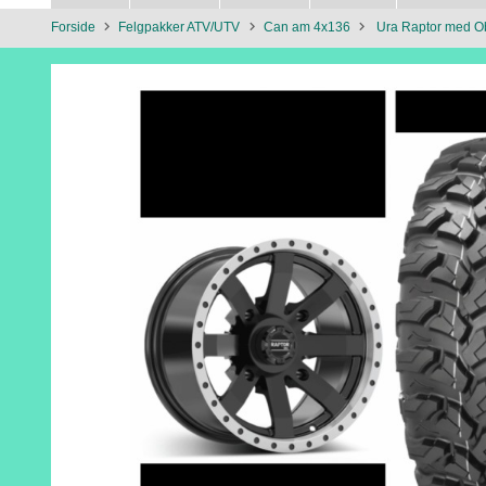
Forside
Felgpakker ATV/UTV
Can am 4x136
Ura Raptor med O