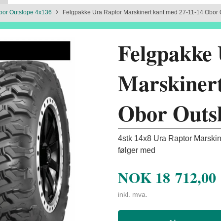
bor Outslope 4x136
Felgpakke Ura Raptor Marskinert kant med 27-11-14 Obor
Felgpakke
Marskinert
Obor Outs
4stk 14x8 Ura Raptor Marskine
følger med
NOK
18 712,00
inkl. mva.