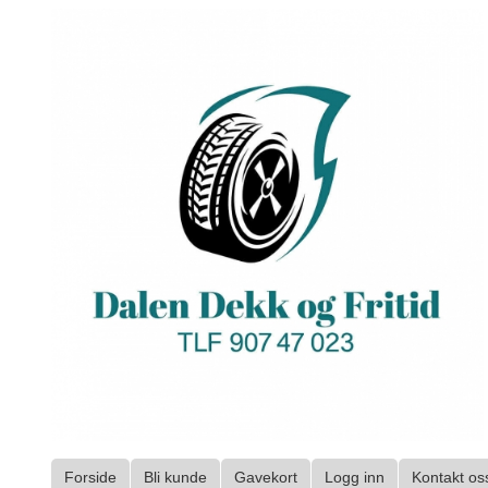
Gå
til
innholdet
Forside
Bli kunde
Gavekort
Logg inn
Kontakt os