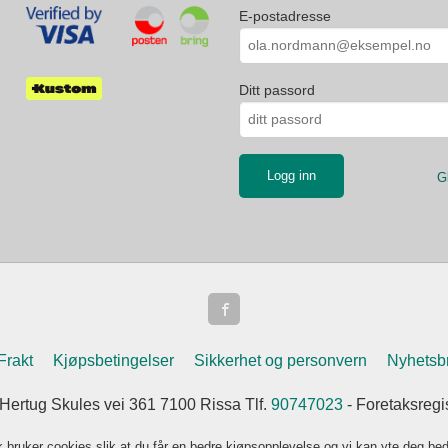
E-postadresse
Ditt passord
G
Frakt
Kjøpsbetingelser
Sikkerhet og personvern
Nyhetsb
 Hertug Skules vei 361 7100 Rissa Tlf.
90747023
- Foretaksreg
k bruker cookies slik at du får en bedre kjøpsopplevelse og vi kan yte deg bed