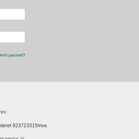
lemt passord?
rev
isteret 923723315mva
re service. Vi